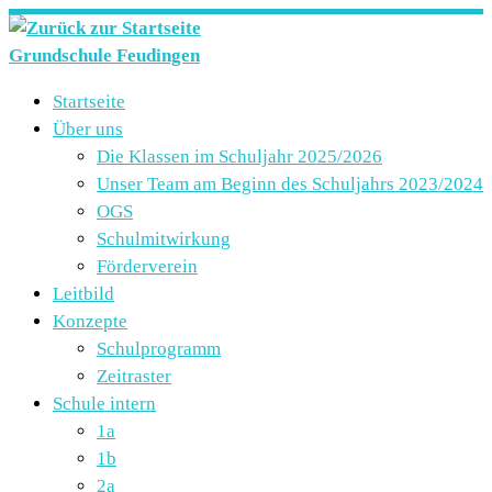
Zum
Inhalt
Grundschule Feudingen
springen
Startseite
Über uns
Die Klassen im Schuljahr 2025/2026
Unser Team am Beginn des Schuljahrs 2023/2024
OGS
Schulmitwirkung
Förderverein
Leitbild
Konzepte
Schulprogramm
Zeitraster
Schule intern
1a
1b
2a