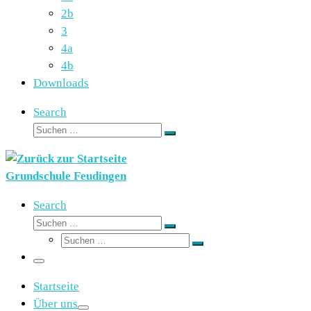
2b
3
4a
4b
Downloads
Search
Suche
Suchen …
Grundschule Feudingen
Search
Suche
Suchen …
Suche
Suchen …
Menü
Startseite
Über uns