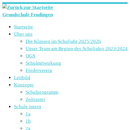
Zum
Inhalt
Grundschule Feudingen
springen
Startseite
Über uns
Die Klassen im Schuljahr 2025/2026
Unser Team am Beginn des Schuljahrs 2023/2024
OGS
Schulmitwirkung
Förderverein
Leitbild
Konzepte
Schulprogramm
Zeitraster
Schule intern
1a
1b
2a