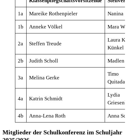
Klassenpflegschaftsvorsitzende
Stellvertreter
1a
Mareike Rothenpieler
Nanina Stenge
1b
Anneke Völkel
Mara Weigel
Laura Kuhli-
2a
Steffen Treude
Künkel
2b
Judith Scholl
Madlen Vogel
Timo
3a
Melina Gerke
Quitadamo
Lydia
4a
Katrin Schmidt
Griesenbeck
4b
Anna-Lena Roth
Anna Schäfer
Mitglieder der Schulkonferenz im Schuljahr