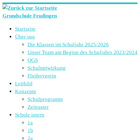
Zum
Inhalt
Grundschule Feudingen
springen
Startseite
Über uns
Die Klassen im Schuljahr 2025/2026
Unser Team am Beginn des Schuljahrs 2023/2024
OGS
Schulmitwirkung
Förderverein
Leitbild
Konzepte
Schulprogramm
Zeitraster
Schule intern
1a
1b
2a