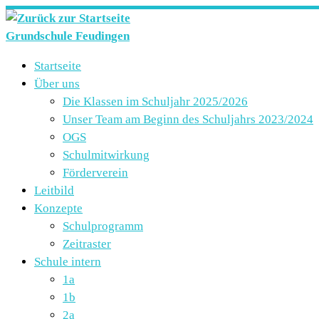
Zum
Inhalt
Grundschule Feudingen
springen
Startseite
Über uns
Die Klassen im Schuljahr 2025/2026
Unser Team am Beginn des Schuljahrs 2023/2024
OGS
Schulmitwirkung
Förderverein
Leitbild
Konzepte
Schulprogramm
Zeitraster
Schule intern
1a
1b
2a