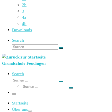
2b
3
4a
4b
Downloads
Search
Suche
Suchen …
Grundschule Feudingen
Search
Suche
Suchen …
Suche
Suchen …
Menü
Startseite
Über uns