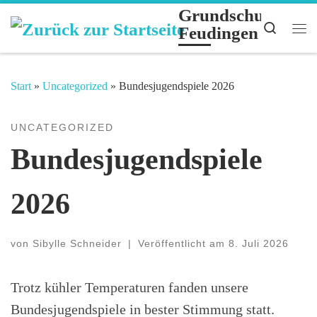
Grundschule
Zum Inhalt springen
Search
Feudingen
Me
Start
»
Uncategorized
»
Bundesjugendspiele 2026
UNCATEGORIZED
Bundesjugendspiele
2026
von
Sibylle Schneider
|
Veröffentlicht am
8. Juli 2026
Trotz kühler Temperaturen fanden unsere
Bundesjugendspiele in bester Stimmung statt.