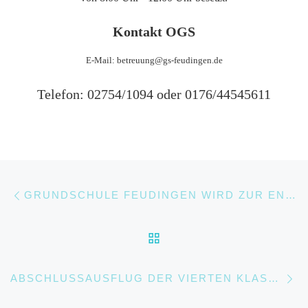
Kontakt OGS
E-Mail: betreuung@gs-feudingen.de
Telefon: 02754/1094 oder 0176/44545611
Beitragsnavigation
Vorheriger Beitrag
GRUNDSCHULE FEUDINGEN WIRD ZUR ENTDECKERWERKSTATT
ZURÜCK ZUR BEITRA
Nä
ABSCHLUSSAUSFLUG DER VIERTEN KLASSEN