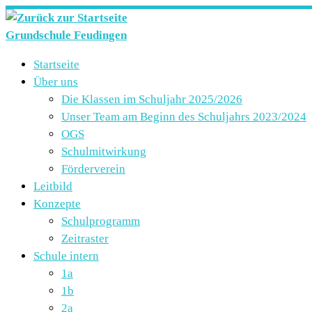
Zum
Inhalt
Grundschule Feudingen
springen
Startseite
Über uns
Die Klassen im Schuljahr 2025/2026
Unser Team am Beginn des Schuljahrs 2023/2024
OGS
Schulmitwirkung
Förderverein
Leitbild
Konzepte
Schulprogramm
Zeitraster
Schule intern
1a
1b
2a