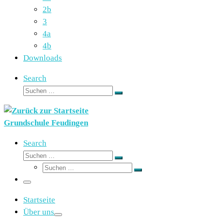
2b
3
4a
4b
Downloads
Search
Suche
Suchen …
Grundschule Feudingen
Search
Suche
Suchen …
Suche
Suchen …
Menü
Startseite
Über uns