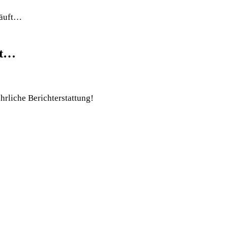
läuft…
ft…
hrliche Berichterstattung!